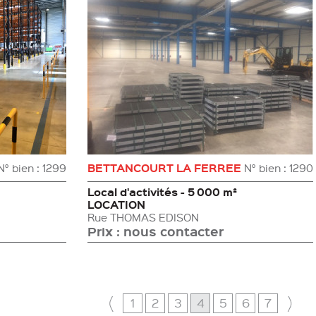
BETTANCOURT LA FERREE
N° bien : 1299
N° bien : 1290
Local d'activités - 5 000 m²
LOCATION
rue THOMAS EDISON
Prix : nous contacter
1
2
3
4
5
6
7